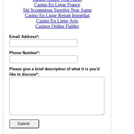
Casino En Ligne France
Siti Scommesse Sportive Non Aams
Casino En Ligne Retrait Immédiat
Casino En Ligne Avis
Casinos Online Fiables
Email Address*:
Phone Number*:
Please give a brief description of what it is you'd
like to discuss*: